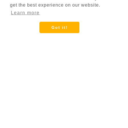
get the best experience on our website.
Learn more
Got it!
¿Cómo convertir
voz a texto?
SpeechText.AI es un servicio de
transcripción de voz a texto que convierte
tu voz en texto con una precisión superior al
95%