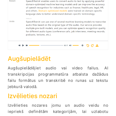
Augšupielādēt
Augšupielādējiet audio vai video failus. AI
transkripcijas programmatūra atbalsta dažādus
failu formātus un transkribē no runas uz tekstu
jebkurā valodā.
Izvēlieties nozari
Izvēlieties nozares jomu un audio veidu no
iepriekš definētām kategorijām, lai uzlabotu