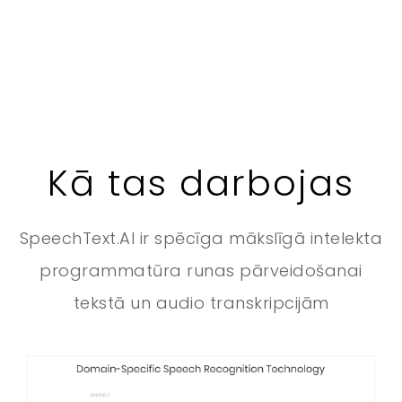
Kā tas darbojas
SpeechText.AI ir spēcīga mākslīgā intelekta
programmatūra runas pārveidošanai
tekstā un audio transkripcijām