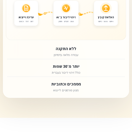
העלאת קובץ
זיהוי דיבור ב־AI
עריכה וייצוא
MP3 · WAV · MP4
שפה · דוברים · פיסוק
DOCX · TXT · SRT
ללא התקנה
עבודה מלאה בדפדפן
יותר מ־30 שפות
כולל זיהוי דיבור בעברית
מסמכים וכתוביות
מגוון פורמטים לייצוא