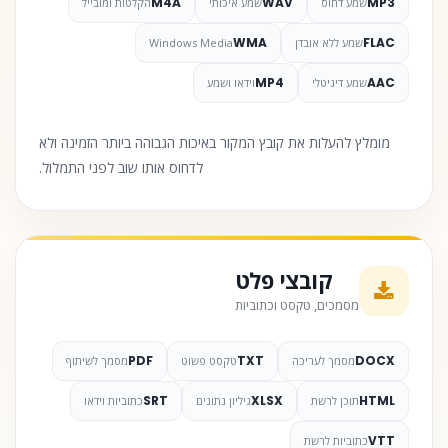
M4A
WAV
MP3
שמע דחוס
שמע איכותי
הקלטות ומובייל
WMA
FLAC
שמע ללא אובדן
Windows Media
MP4
AAC
שמע דיגיטלי
וידאו ושמע
מומלץ להעלות את קובץ המקור באיכות הגבוהה ביותר הזמינה ולא
לדחוס אותו שוב לפני התמלול.
קובצי פלט
מסמכים, טקסט וכתוביות
PDF
TXT
DOCX
מסמך לעריכה
טקסט פשוט
מסמך לשיתוף
SRT
XLSX
HTML
תוכן לרשת
גיליון נתונים
כתוביות וידאו
VTT
כתוביות לרשת