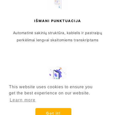
IŠMANI PUNKTUACIJA
Automatinė sakinių struktūra, kablelis ir pastraipų
perkėlimai lengvai skaitomiems transkriptams
This website uses cookies to ensure you
get the best experience on our website.
APPLE OPTIMIZACIJA
Learn more
Specialiai sukonfigūruota iPhone įrašams, balso
Got it!
užrašams ir GarageBand eksportams su formato