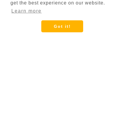
get the best experience on our website.
Learn more
Got it!
Jak Konwertować
MP3 na Tekst
Online
Przekonwertuj swoje pliki MP3 na tekst w
trzech prostych krokach