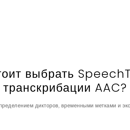
оит выбрать SpeechT
транскрибации AAC?
пределением дикторов, временными метками и эк