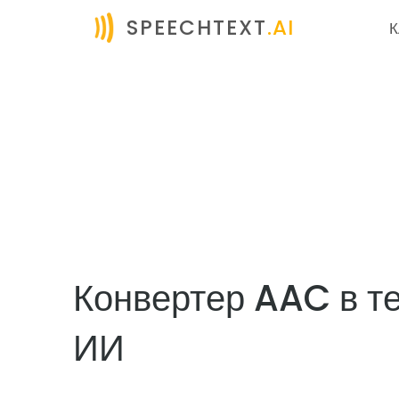
SPEECHTEXT
.AI
К
Конвертер AAC в те
ИИ