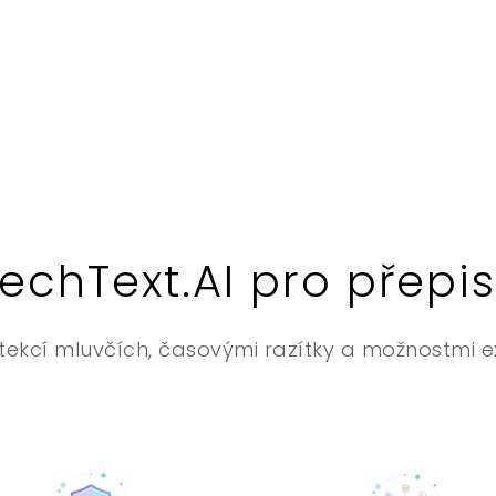
eechText.AI pro přep
tekcí mluvčích, časovými razítky a možnostmi 