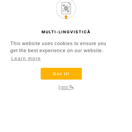
MULTI-LINGVISTICĂ
This website uses cookies to ensure you
Detectare automată a limbii sau selectare manuală
get the best experience on our website.
din peste 30 de limbi și dialecte suportate
Learn more
Got it!
ETICHETARE VORBITORI
Diferențiază între voci diferite în ședințe, interviuri și